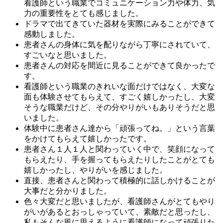
看護師という職業でコミュニケーション力や体力、気
力の重要性をとても感じました。
ドラマで出てきていた器材を実際にみることができて
感動しました。
患者さんの身体に気を配りながら丁寧にされていて、
すごいなと思いました。
患者さんの対応を間近に見ることができて良かったで
す。
看護師という職業のきれいな面だけではなく、大変な
面も体験させてもらえて、すごく嬉しかったし、大変
そうな職業だけど、その分やりがいもありそうだと思
いました。
体験中に患者さん達から「頑張ってね。」という言葉
をかけてもらえて嬉しかったです。
患者さん１人１人と関わっていく中で、笑顔になって
もらえたり、手を握ってもらえたりしたことがとても
嬉しかったし、やりがいを感じました。
直接、患者さんと関わって積極的に話しかけることが
大事だと分かりました。
色々大変だと思いましたが、看護師さんがとてもやり
がいがあるとおっしゃっていて、素敵だと思ったし、
私もそんな風に思えるように看護師になって頑張りた