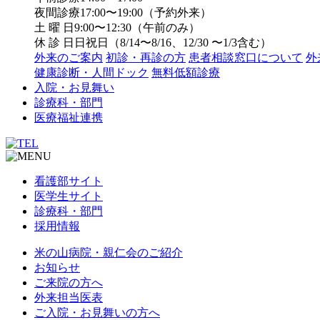
夜間診療
17:00〜19:00
（予約外来）
土 曜 日
9:00〜12:30
（午前のみ）
休 診 日
日祝日（8/14〜8/16、12/30 〜1/3含む）
外来のご案内
初診・再診の方
患者相談窓口について
外
健康診断・人間ドック
無料低額診療
入院・お見舞い
診療科・部門
医療福祉連携
看護部サイト
医学生サイト
診療科・部門
採用情報
米の山病院・親仁会のご紹介
お知らせ
ご来院の方へ
外来担当医表
ご入院・お見舞いの方へ