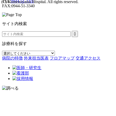
TEL:
0944-51-3311
/
(C) Komenoyama Hospital. All rights reserved.
FAX:0944-51-3340
サイト内検索
診療科を探す
病院の特徴
外来担当医表
フロアマップ
交通アクセス