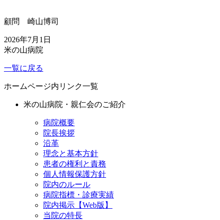
顧問 崎山博司
2026年7月1日
米の山病院
一覧に戻る
ホームページ内リンク一覧
米の山病院・親仁会のご紹介
病院概要
院長挨拶
沿革
理念と基本方針
患者の権利と責務
個人情報保護方針
院内のルール
病院指標・診療実績
院内掲示【Web版】
当院の特長