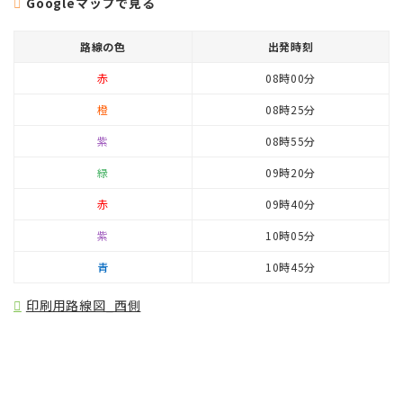
Googleマップで見る
路線の色
出発時刻
赤
08時00分
橙
08時25分
紫
08時55分
緑
09時20分
赤
09時40分
紫
10時05分
青
10時45分
印刷用路線図_西側