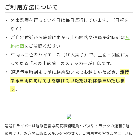
ご利用方法について
外来診療を行っている日は毎日運行しています。（日祝を
除く）
ご自宅付近から病院に向かう走行経路や通過予定時刻は
各
路線図
をご参照ください。
車両は白色のハイエース（10人乗り）で、正面・側面に貼
ってある「米の山病院」のステッカーが目印です。
通過予定時刻より前に路線沿いまでお越しいただき、
走行
する車両に向けて手を挙げていただければ停車いたしま
す
。
送迎ドライバーは経験豊富な病院事務職員とバスやトラックの運転手経
験者です。双方の知識とスキルを合わせて、ご利用者の皆さまのニーズに